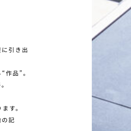
限に引き出
“作品”。
姿。
ります。
地の記