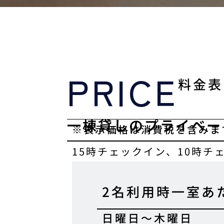
PRICE
料金表
一棟貸しのプライベー
※表示価格は消費税を含みま
15時チェックイン、10時チ
2名利用時一室あ
日曜日〜木曜日