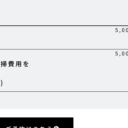
5,0
)
5,0
清掃費用を
)