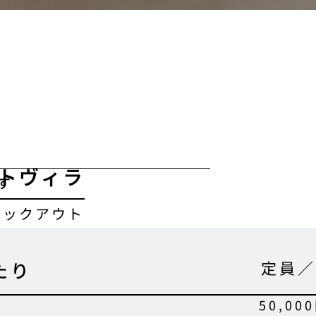
トヴィラ
す
ェックアウト
定員／
たり
50,00